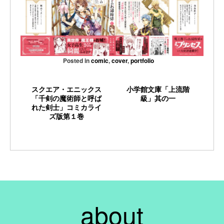
Posted in
comic
,
cover
,
portfolio
スクエア・エニックス
小学館文庫「上流階
「千剣の魔術師と呼ば
級」其の一
れた剣士」コミカライ
ズ版第１巻
about