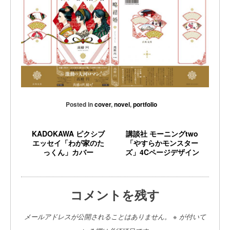
Posted in
cover
,
novel
,
portfolio
KADOKAWA ピクシブ
講談社 モーニングtwo
エッセイ「わが家のた
「やすらかモンスター
っくん」カバー
ズ」4Cページデザイン
コメントを残す
メールアドレスが公開されることはありません。
※
が付いて