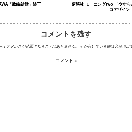
KAWA「政略結婚」装丁
講談社 モーニングtwo 「やす
ゴデザイン
コメントを残す
ールアドレスが公開されることはありません。
※
が付いている欄は必須項目
コメント
※