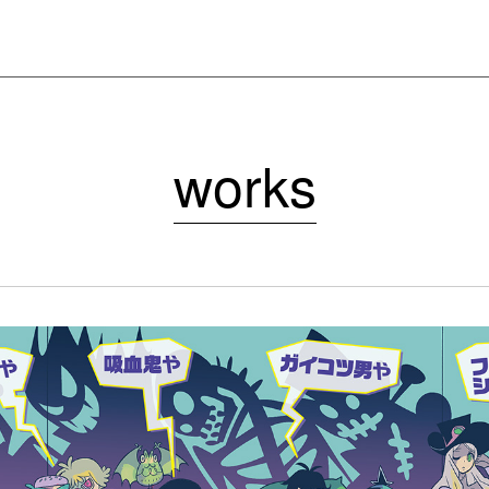
N
works