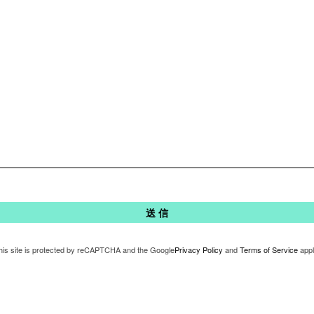
his site is protected by reCAPTCHA and the Google
Privacy Policy
and
Terms of Service
appl